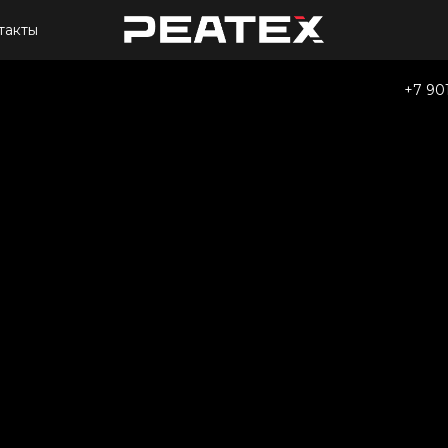
такты
+7 90